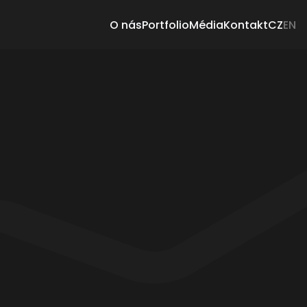
O nás
Portfolio
Média
Kontakt
CZ
EN